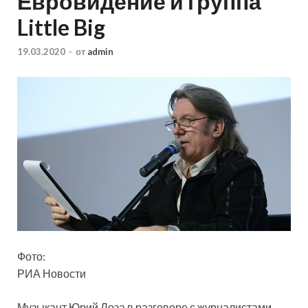
Евровидение и группа
Little Big
19.03.2020
-
от
admin
Фото:
РИА Новости
Музыкант Юрий Лоза в разговоре с журналистами