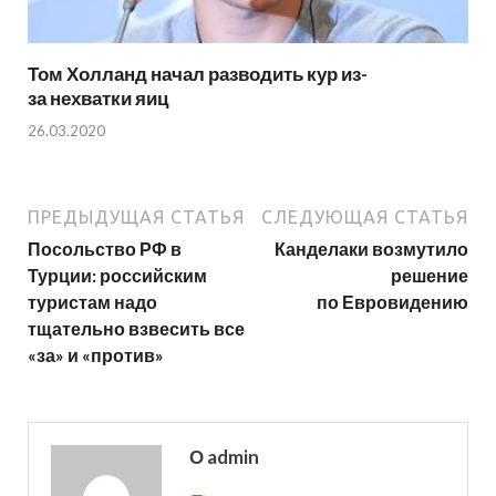
Том Холланд начал разводить кур из-
за нехватки яиц
26.03.2020
ПРЕДЫДУЩАЯ СТАТЬЯ
СЛЕДУЮЩАЯ СТАТЬЯ
Посольство РФ в
Канделаки возмутило
Турции: российским
решение
туристам надо
по Евровидению
тщательно взвесить все
«за» и «против»
О admin