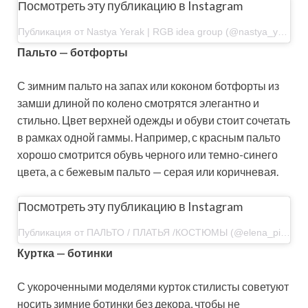
Посмотреть эту публикацию в Instagram
Публикация от Nastya Yerak | RGB idea group (@nastya_yerak)15 Янв 2018 в 4:00 PST
Пальто — ботфорты
С зимним пальто на запах или коконом ботфорты из
замши длиной по колено смотрятся элегантно и
стильно. Цвет верхней одежды и обуви стоит сочетать
в рамках одной гаммы. Например, с красным пальто
хорошо смотрится обувь черного или темно-синего
цвета, а с бежевым пальто — серая или коричневая.
Посмотреть эту публикацию в Instagram
Публикация от ПАЛЬТО / ПЛАТЬЯ /КОСТЮМЫ (@elena_pigul)13 Ноя 2019 в 9:03 PST
Куртка — ботинки
С укороченными моделями курток стилисты советуют
носить зимние ботинки без декора, чтобы не