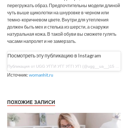
перегружать образ. Предпочтительны модели длиной
чуть выше щиколотки на шнуровке в черном или
темно-коричневом цвете. Внутри для утепления
должен быть мех и стелька из шерсти, а снаружи
натуральная кожа. В такой обуви вы сможете гулять
часами напролет и не замерзать.
Посмотреть эту публикацию в Instagram
Публикация от UGG УГГИ УГГ УГГІ УГІ (@ugg__ua__)15 Ноя 2019 в 3:58 PST
Источник:
womanhit.ru
ПОХОЖИЕ ЗАПИСИ