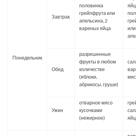
половинка
яйца
грейпфрута или
пол
Завтрак
апельсина, 2
гре
вареных яйца
или
апе
разрешенные
Понедельник
фрукты в любом
сал
Обед
количестве
вар
(яблоки,
мяс
абрикосы, груши)
отварное мясо
гре
Ужин
кусочками
сал
(нежирное)
яйц
ва