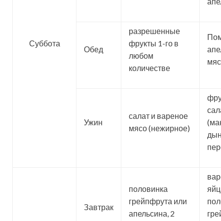
апе
разрешенные
Пом
Суббота
фрукты 1-го в
Обед
апе
любом
мяс
количестве
фру
сал
салат и вареное
Ужин
(ма
мясо (нежирное)
дын
пер
ва
половинка
яйца
грейпфрута или
пол
Завтрак
апельсина, 2
гре