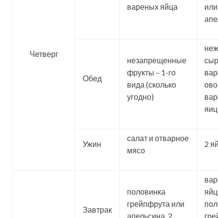
вареных яйца
или
апе
не
Четверг
незапрещенные
сыр
фрукты – 1-го
ва
Обед
вида (сколько
ово
угодно)
вар
яиц
салат и отварное
Ужин
2 я
мясо
ва
половинка
яйца
грейпфрута или
пол
Завтрак
апельсина, 2
гре