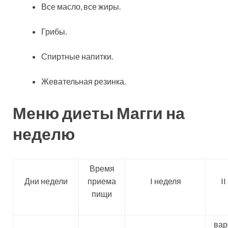
Все масло, все жиры.
Грибы.
Спиртные напитки.
Жевательная резинка.
Меню диеты Магги на
неделю
Время
Дни недели
приема
I неделя
I
пищи
ва