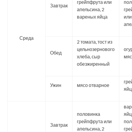
грейпфрута или
пол
Завтрак
апельсина, 2
гре
вареных яйца
или
апе
Среда
2 томата, тост из
цельнозернового
огу
Обед
хлеба, сыр
мя
обезжиренный
гре
Ужин
мясо отварное
яйц
ва
половинка
яйца
грейпфрута или
пол
Завтрак
апельсина, 2
гре