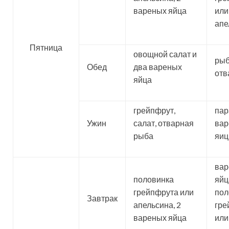
вареных яйца
или
апе
Пятница
овощной салат и
ры
Обед
два вареных
отв
яйца
грейпфрут,
пар
Ужин
салат, отварная
вар
рыба
яиц
ва
половинка
яйца
грейпфрута или
пол
Завтрак
апельсина, 2
гре
вареных яйца
или