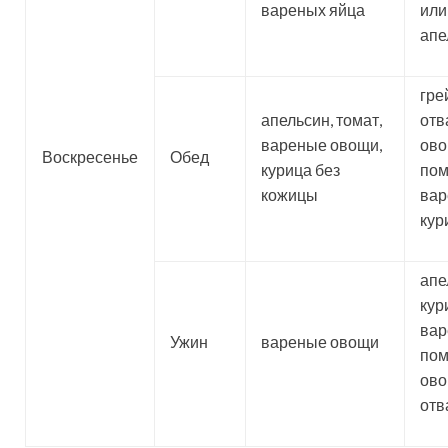
вареных яйца
или
апе
гре
апельсин, томат,
отв
вареные овощи,
ово
Воскресенье
Обед
курица без
пом
кожицы
вар
кур
апе
кур
вар
Ужин
вареные овощи
пом
ов
отв