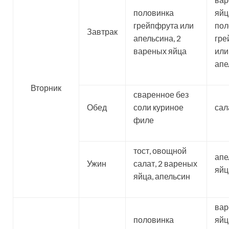
половинка
яйца
грейпфрута или
пол
Завтрак
апельсина, 2
гре
вареных яйца
или
апе
Вторник
сваренное без
Обед
соли куриное
сал
филе
тост, овощной
апе
Ужин
салат, 2 вареных
яйц
яйца, апельсин
ва
половинка
яйца