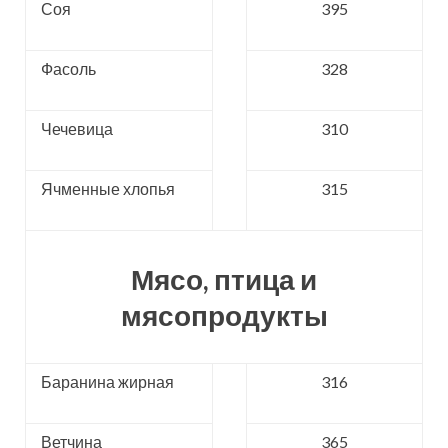
Соя
395
Фасоль
328
Чечевица
310
Ячменные хлопья
315
Мясо, птица и
мясопродукты
Баранина жирная
316
Ветчина
365