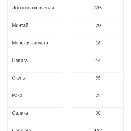
Лососина копченая
385
Минтай
70
Морская капуста
16
Навага
44
Окунь
95
Раки
75
Салака
98
Севрюга
137