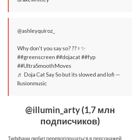
@ashleyquiroz_
Why don’t you say so? ??‍♀️✨
##greenscreen ##dojacat ##fyp
##UltraSmoothMoves
♬ Doja Cat Say So but its slowed and lofi —
llusionmusic
@illumin_arty (1,7 млн
подписчиков)
Тиффани любит перевоплощаться в персонажей