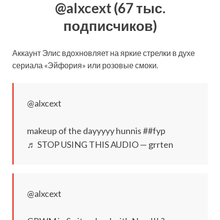
@alxcext (67 тыс.
подписчиков)
Аккаунт Элис вдохновляет на яркие стрелки в духе
сериала «Эйфория» или розовые смоки.
@alxcext
makeup of the dayyyyy hunnis ##fyp
♬ STOP USING THIS AUDIO — grrten
@alxcext