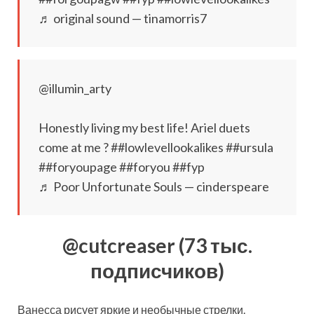
♬ original sound — tinamorris7
@illumin_arty
Honestly living my best life! Ariel duets
come at me ? ##lowlevellookalikes ##ursula
##foryoupage ##foryou ##fyp
♬ Poor Unfortunate Souls — cinderspeare
@cutcreaser (73 тыс.
подписчиков)
Ванесса рисует яркие и необычные стрелки.