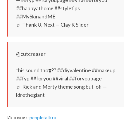
— ##fyp ##foryoupage ##virał ##foryou
##happyathome ##styletips
##MySkinandME
♬ Thank U, Next — Clay K Slider
@cutcreaser
this sound tho❣️?? ##diyvalentine ##makeup
##fyp ##foryou ##viral ##foryoupage
♬ Rick and Morty theme song but lofi —
ldrethegiant
Источник:
peopletalk.ru