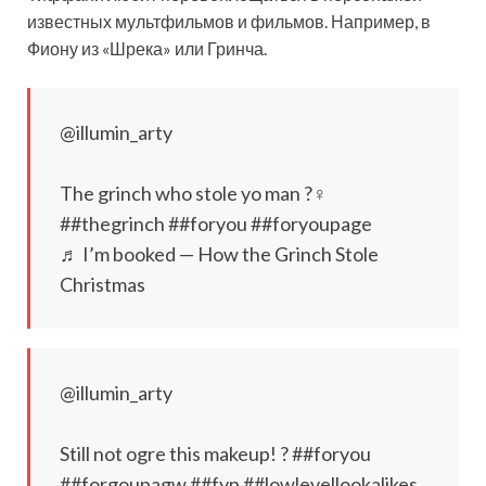
известных мультфильмов и фильмов. Например, в
Фиону из «Шрека» или Гринча.
@illumin_arty
The grinch who stole yo man ?‍♀️
##thegrinch ##foryou ##foryoupage
♬ I’m booked — How the Grinch Stole
Christmas
@illumin_arty
Still not ogre this makeup! ? ##foryou
##forgoupagw ##fyp ##lowlevellookalikes