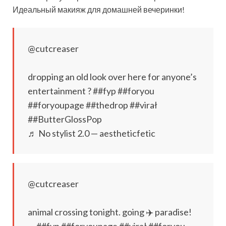
Идеальный макияж для домашней вечеринки!
@cutcreaser
dropping an old look over here for anyone’s
entertainment ? ##fyp ##foryou
##foryoupage ##thedrop ##virał
##ButterGlossPop
♬ No stylist 2.0 — aestheticfetic
@cutcreaser
animal crossing tonight. going ✈️ paradise!