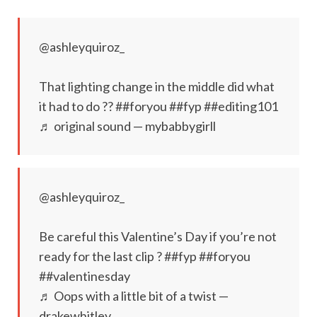
@ashleyquiroz_
That lighting change in the middle did what
it had to do ?? ##foryou ##fyp ##editing101
♬ original sound — mybabbygirll
@ashleyquiroz_
Be careful this Valentine’s Day if you’re not
ready for the last clip ? ##fyp ##foryou
##valentinesday
♬ Oops with a little bit of a twist —
drakewhitley