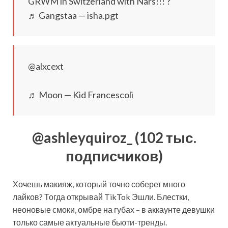
GRWM in Switzerland with Nars!!! ?
♬ Gangstaa — isha.pgt
@alxcext
♬ Moon — Kid Francescoli
@ashleyquiroz_ (102 тыс.
подписчиков)
Хочешь макияж, который точно соберет много
лайков? Тогда открывай TikTok Эшли. Блестки,
неоновые смоки, омбре на губах – в аккаунте девушки
только самые актуальные бьюти-тренды.