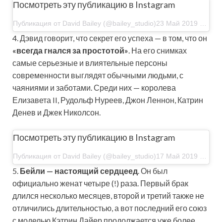
Посмотреть эту публикацию в Instagram
Публикация от David Bailey (@bailey_studio)23 Май 2019 в 6:19 PDT
4. Дэвид говорит, что секрет его успеха — в том, что он
«всегда гнался за простотой»
. На его снимках
самые серьезные и влиятельные персоны
современности выглядят обычными людьми, с
чаяниями и заботами. Среди них — королева
Елизавета II, Рудольф Нуреев, Джон Леннон, Катрин
Денев и Джек Николсон.
Посмотреть эту публикацию в Instagram
Публикация от David Bailey (@bailey_studio)17 Май 2019 в 3:16 PDT
5.
Бейли — настоящий сердцеед
. Он был
официально женат четыре (!) раза. Первый брак
длился несколько месяцев, второй и третий также не
отличились длительностью, а вот последний его союз
с моделью Кэтрин Дайер продолжается уже более