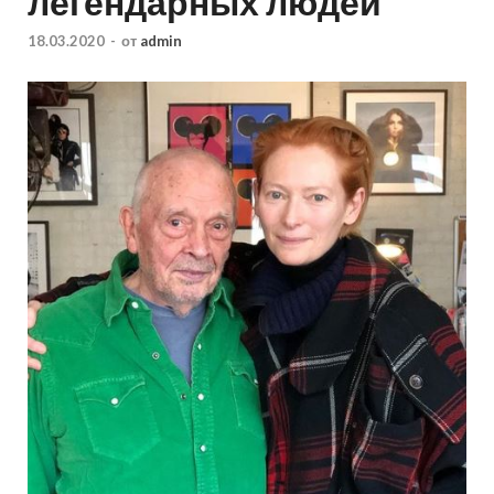
легендарных людей
18.03.2020
-
от
admin