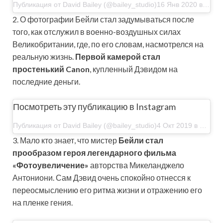
Публикация от David Bailey (@bailey_studio)16 Янв 2020 в 2:57 PST
2. О фотографии Бейли стал задумываться после
того, как отслужил в военно-­воздушных силах
Великобритании, где, по его словам, насмотрелся на
реальную жизнь.
Первой камерой стал
простенький Canon
, купленный Дэвидом на
последние деньги.
Посмотреть эту публикацию в Instagram
Публикация от David Bailey (@bailey_studio)4 Окт 2019 в 3:56 PDT
3. Мало кто знает, что мистер
Бейли стал
прообразом героя легендарного фильма
«Фотоувеличение»
авторства Микеланджело
Антониони. Сам Дэвид очень спокойно отнесся к
переосмыслению его ритма жизни и отражению его
на пленке гения.