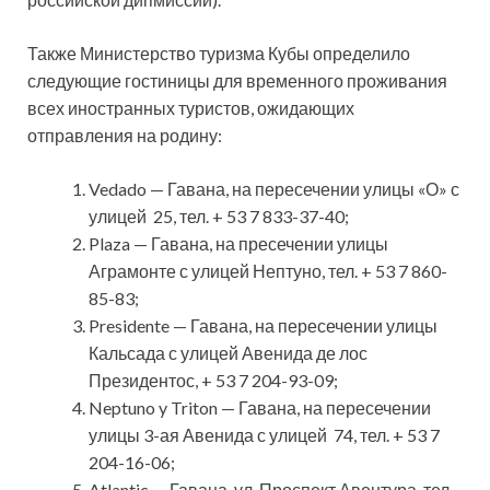
Также Министерство туризма Кубы определило
следующие гостиницы для временного проживания
всех иностранных туристов, ожидающих
отправления на родину:
Vedado — Гавана, на пересечении улицы «О» с
улицей 25, тел. + 53 7 833-37-40;
Plaza — Гавана, на пресечении улицы
Аграмонте с улицей Нептуно, тел. + 53 7 860-
85-83;
Presidente — Гавана, на пересечении улицы
Кальсада с улицей Авенида де лос
Президентос, + 53 7 204-93-09;
Neptuno y Triton — Гавана, на пересечении
улицы 3-ая Авенида с улицей 74, тел. + 53 7
204-16-06;
Atlantic — Гавана, ул. Проспект Авентура, тел.