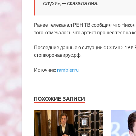
слухи», — сказала она.
Ранее телеканал РЕН ТВ сообщил, что Никол
того, отмечалось, что артист прошел тест на 
Последние данные о ситуации с COVID-19 в 
стопкоронавирус.рф.
Источник:
rambler.ru
ПОХОЖИЕ ЗАПИСИ