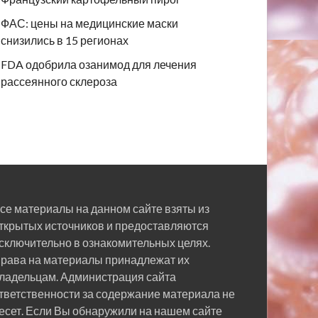
ФАС: цены на медицинские маски
снизились в 15 регионах
FDA одобрила озанимод для лечения
рассеянного склероза
се материалы на данном сайте взяты из
ткрытых источников и предоставляются
сключительно в ознакомительных целях.
рава на материалы принадлежат их
ладельцам. Администрация сайта
тветственности за содержание материала не
есет. Если Вы обнаружили на нашем сайте