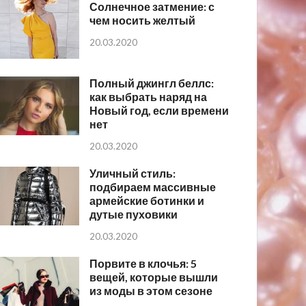
Солнечное затмение: с
чем носить желтый
20.03.2020
Полный джингл беллс:
как выбрать наряд на
Новый год, если времени
нет
20.03.2020
Уличный стиль:
подбираем массивные
армейские ботинки и
дутые пуховики
20.03.2020
Порвите в клочья: 5
вещей, которые вышли
из моды в этом сезоне