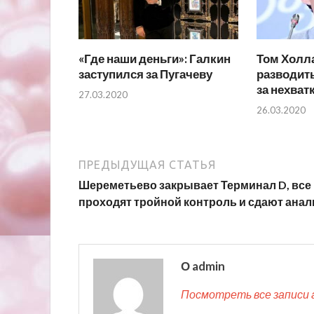
«Где наши деньги»: Галкин
Том Холл
заступился за Пугачеву
разводить
за нехват
27.03.2020
26.03.2020
ПРЕДЫДУЩАЯ СТАТЬЯ
Шереметьево закрывает Терминал D, все
проходят тройной контроль и сдают ана
О admin
Посмотреть все записи 