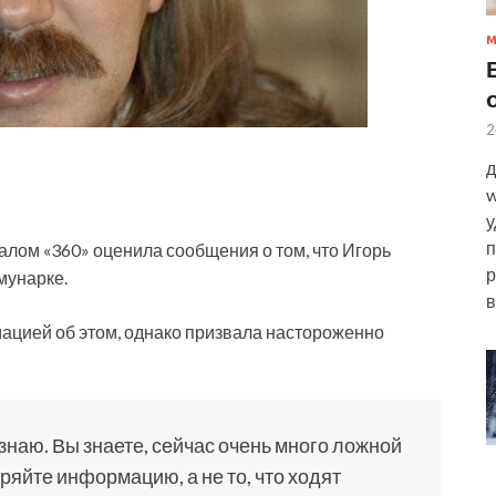
2
д
w
у
п
алом «360» оценила сообщения о том, что Игорь
р
мунарке.
в
ацией об этом, однако призвала
настороженно
 знаю. Вы знаете, сейчас очень много ложной
яйте информацию, а не то, что ходят