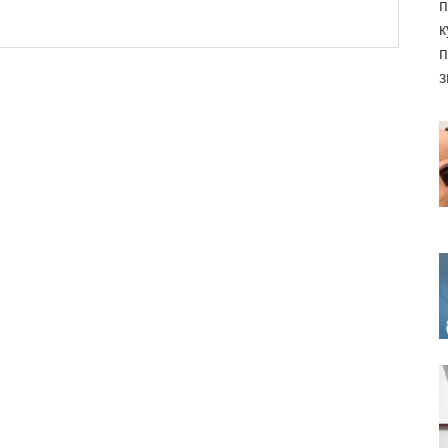
п
к
п
з