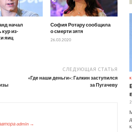
анд начал
София Ротару сообщила
 кур из-
о смерти зятя
ки яиц
26.03.2020
СЛЕДУЮЩАЯ СТАТЬЯ
«Где наши деньги»: Галкин заступился
К
лизы
за Пугачеву
2
М
д
автора admin →
к