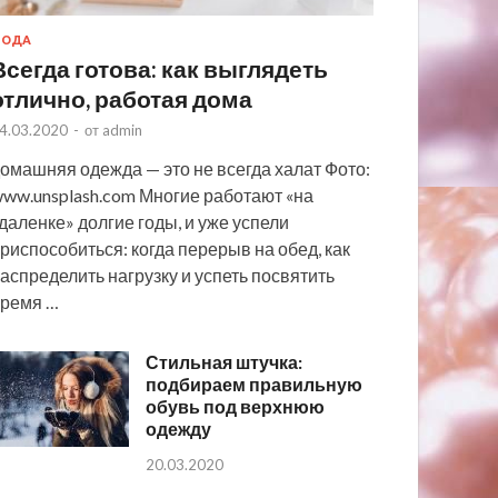
МОДА
Всегда готова: как выглядеть
отлично, работая дома
4.03.2020
-
от
admin
омашняя одежда — это не всегда халат Фото:
ww.unsplash.com Многие работают «на
даленке» долгие годы, и уже успели
риспособиться: когда перерыв на обед, как
аспределить нагрузку и успеть посвятить
ремя …
Стильная штучка:
подбираем правильную
обувь под верхнюю
одежду
20.03.2020