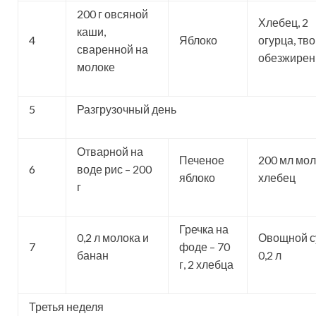
200 г овсяной
Хлебец, 2
каши,
4
Яблоко
огурца, тв
сваренной на
обезжире
молоке
5
Разгрузочный день
Отварной на
Печеное
200 мл мол
6
воде рис – 200
яблоко
хлебец
г
Гречка на
0,2 л молока и
Овощной с
7
фоде – 70
банан
0,2 л
г, 2 хлебца
Третья неделя