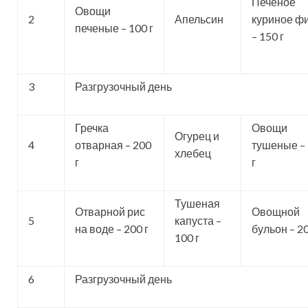
Печеное
Овощи
2
Апельсин
куриное ф
печеные – 100 г
– 150 г
3
Разгрузочный день
Гречка
Овощи
Огурец и
4
отварная – 200
тушеные –
хлебец
г
г
Тушеная
Отварной рис
Овощной
5
капуста –
на воде – 200 г
бульон – 20
100 г
6
Разгрузочный день