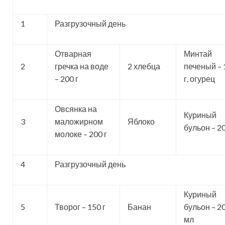
1
Разгрузочный день
Отварная
Минтай
2
гречка на воде
2 хлебца
печеный – 
– 200 г
г, огурец
Овсянка на
Куриный
3
маложирном
Яблоко
бульон – 20
молоке – 200 г
4
Разгрузочный день
Куриный
5
Творог – 150 г
Банан
бульон – 2
мл