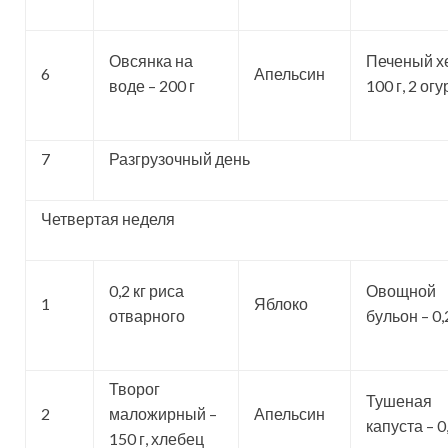
Овсянка на
Печеный хе
6
Апельсин
воде – 200 г
100 г, 2 ог
7
Разгрузочный день
Четвертая неделя
0,2 кг риса
Овощной
1
Яблоко
отварного
бульон – 0,
Творог
Тушеная
2
маложирный –
Апельсин
капуста – 0,
150 г, хлебец