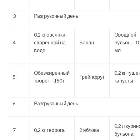
3
Разгрузочный день
0,2 кг овсянки,
Овощной
4
сваренной на
Банан
бульон – 1
воде
мл
Обезжиренный
0,2 кг туше
5
Грейпфрут
творог – 150 г
капусты
6
Разгрузочный день
0,2 л курин
7
0,2 кг творога
2 яблока
бульона