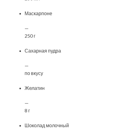
Маскарпоне
—
250 г
Сахарная пудра
—
по вкусу
Желатин
—
8 г
Шоколад молочный