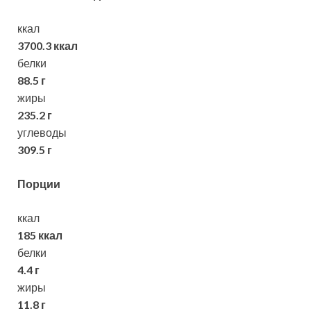
ккал
3700.3 ккал
белки
88.5 г
жиры
235.2 г
углеводы
309.5 г
Порции
ккал
185 ккал
белки
4.4 г
жиры
11.8 г