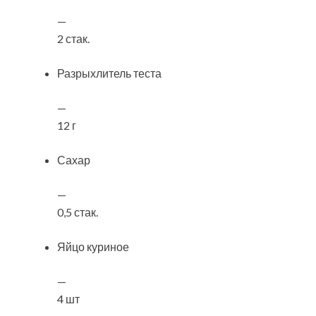
—
2 стак.
Разрыхлитель теста
—
12 г
Сахар
—
0,5 стак.
Яйцо куриное
—
4 шт