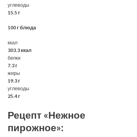
углеводы
15.5 г
100 г блюда
ккал
303.3 ккал
белки
7.3 г
жиры
19.3 г
углеводы
25.4 г
Рецепт «Нежное
пирожное»: