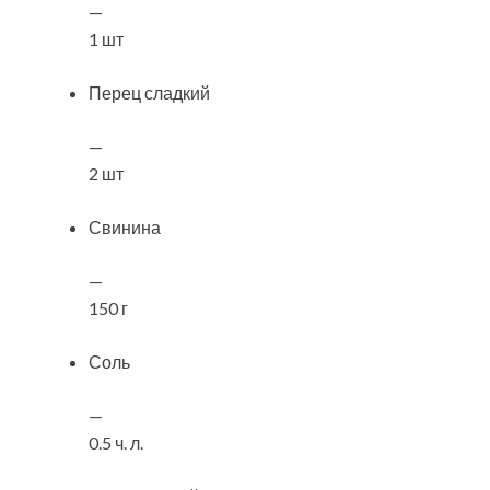
—
1 шт
Перец сладкий
—
2 шт
Свинина
—
150 г
Соль
—
0.5 ч. л.