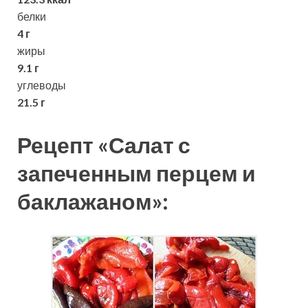
белки
4 г
жиры
9.1 г
углеводы
21.5 г
Рецепт «Салат с
запеченным перцем и
баклажаном»: