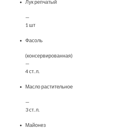
Лук репчатый
—
1 шт
Фасоль
(консервированная)
—
4 ст. л.
Масло растительное
—
3 ст. л.
Майонез