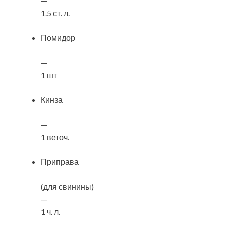
—
1.5 ст. л.
Помидор
—
1 шт
Кинза
—
1 веточ.
Приправа
(для свинины)
—
1 ч. л.