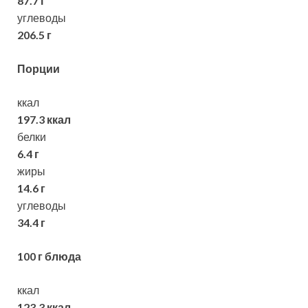
87.7 г
углеводы
206.5 г
Порции
ккал
197.3 ккал
белки
6.4 г
жиры
14.6 г
углеводы
34.4 г
100 г блюда
ккал
123.3 ккал