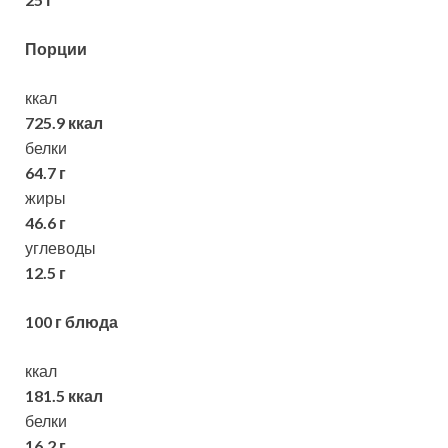
Порции
ккал
725.9 ккал
белки
64.7 г
жиры
46.6 г
углеводы
12.5 г
100 г блюда
ккал
181.5 ккал
белки
16.2 г