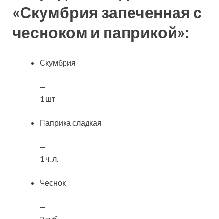
«Скумбрия запеченная с
чесноком и паприкой»:
Скумбрия
—
1 шт
Паприка сладкая
—
1 ч. л.
Чеснок
—
2 зуб.