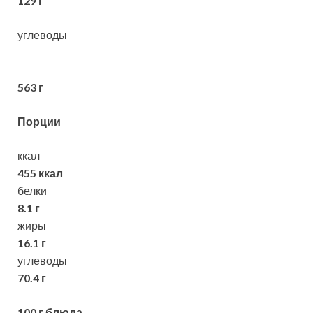
129 г
углеводы
563 г
Порции
ккал
455 ккал
белки
8.1 г
жиры
16.1 г
углеводы
70.4 г
100 г блюда