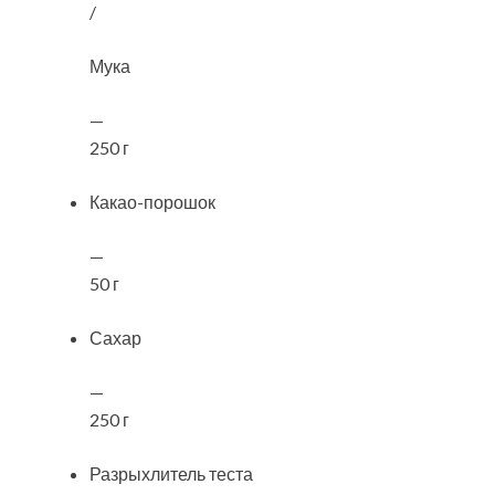
/
Мука
—
250 г
Какао-порошок
—
50 г
Сахар
—
250 г
Разрыхлитель теста