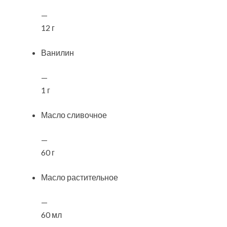
—
12 г
Ванилин
—
1 г
Масло сливочное
—
60 г
Масло растительное
—
60 мл