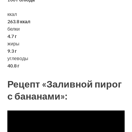
ккал
263.8 ккал
белки
4.7 г
жиры
9.3 г
углеводы
40.8 г
Рецепт «Заливной пирог
с бананами»: