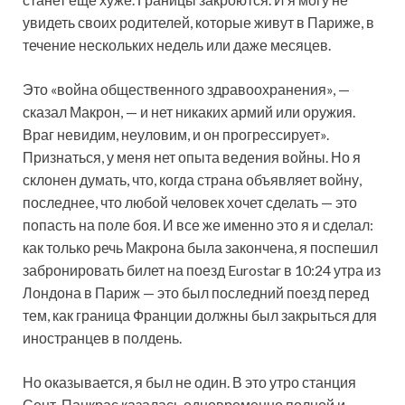
увидеть своих родителей, которые живут в Париже, в
течение нескольких недель или даже месяцев.
Это «война общественного здравоохранения», —
сказал Макрон, — и нет никаких армий или оружия.
Враг невидим, неуловим, и он прогрессирует».
Признаться, у меня нет опыта ведения войны. Но я
склонен думать, что, когда страна объявляет войну,
последнее, что любой человек хочет сделать — это
попасть на поле боя. И все же именно это я и сделал:
как только речь Макрона была закончена, я поспешил
забронировать билет на поезд Eurostar в 10:24 утра из
Лондона в Париж — это был последний поезд перед
тем, как граница Франции должны был закрыться для
иностранцев в полдень.
Но оказывается, я был не один. В это утро станция
Сент-Панкрас казалась одновременно полной и