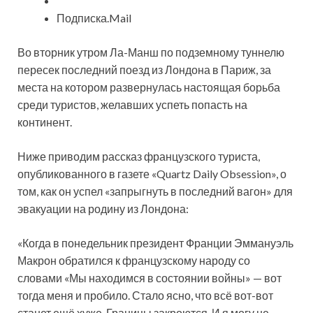
Подписка.Mail
Во вторник утром
Ла-Манш по подземному туннелю
пересек последний поезд из Лондона в Париж, за
места на котором развернулась настоящая борьба
среди туристов, желавших успеть попасть на
континент.
Ниже приводим рассказ французского туриста,
опубликованного в газете «Quartz Daily Obsession», о
том, как он успел «запрыгнуть в последний вагон» для
эвакуации на родину из Лондона:
«Когда в понедельник президент Франции Эммануэль
Макрон обратился к французскому народу со
словами «Мы находимся в состоянии войны» — вот
тогда меня и пробило. Стало ясно, что всё вот-вот
станет ещё хуже. Границы закроются. И я могу не