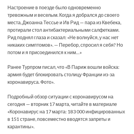
Настроение в поезде было одновременно
тревожным и веселым. Когда я добрался до своего
места, Джоанна Тессье и Ив Рид — пара из Квебека,
протирали стол антибактериальными салфетками.
Рид поднял глаза и сказал: «Не волнуйся, у нас нет
никаких симптомов». — Перебор, спросил я себя? Но
потом и я присоединился к ним…»
Ранее Турпром писал, что «В Париж вошли войска:
армия будет блокировать столицу Франции из-за
коронавируса. Фото».
Подробный обзор ситуации с коронавирусом на
сегодня — вторник 17 марта, читайте в материале
«Коронавирус на 17 марта: 183 000 инфицированных
в 151 стране, повсеместно вводятся запреты и
карантины».