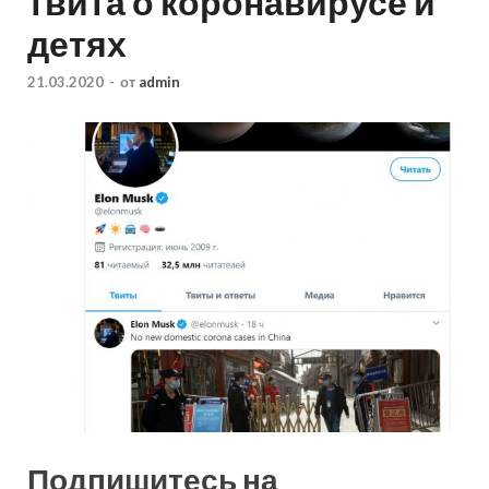
твита о коронавирусе и
детях
21.03.2020
-
от
admin
Подпишитесь на