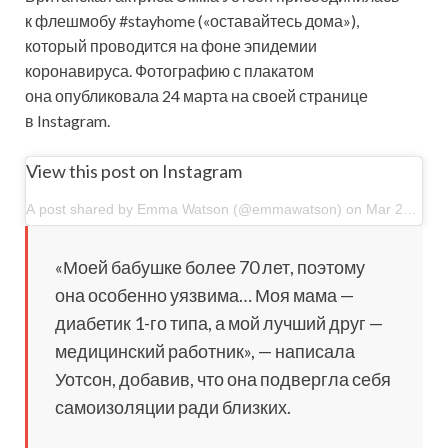
к флешмобу #stayhome («оставайтесь дома»),
который проводится на фоне эпидемии
коронавируса. Фотографию с плакатом
она опубликовала 24 марта на своей странице
в Instagram.
View this post on Instagram
A post shared by Emma Watson (@emmawatson) on Mar 23, 2020 at 12:04pm PDT
«Моей бабушке более 70 лет, поэтому
она особенно уязвима… Моя мама —
диабетик 1-го типа, а мой лучший друг —
медицинский работник», — написала
Уотсон, добавив, что она подвергла себя
самоизоляции ради близких.