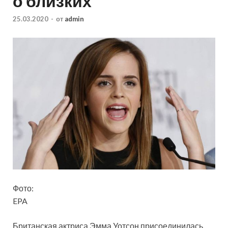
о близких
25.03.2020
-
от
admin
Фото:
EPA
Британская актриса Эмма Уотсон присоединилась