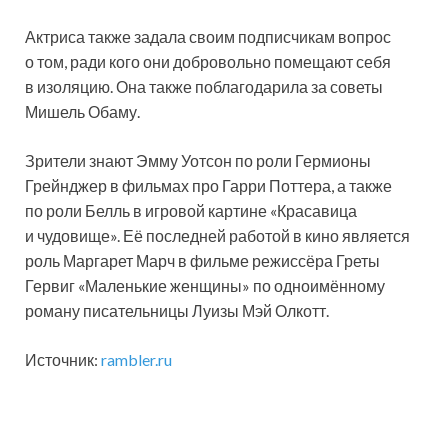
Актриса также задала своим подписчикам вопрос
о том, ради кого они добровольно помещают себя
в изоляцию. Она также поблагодарила за советы
Мишель Обаму.
Зрители знают Эмму Уотсон по роли Гермионы
Грейнджер в фильмах про Гарри Поттера, а также
по роли Белль в игровой картине «Красавица
и чудовище». Её последней работой в кино является
роль Маргарет Марч в фильме режиссёра Греты
Гервиг «Маленькие женщины» по одноимённому
роману писательницы Луизы Мэй Олкотт.
Источник:
rambler.ru