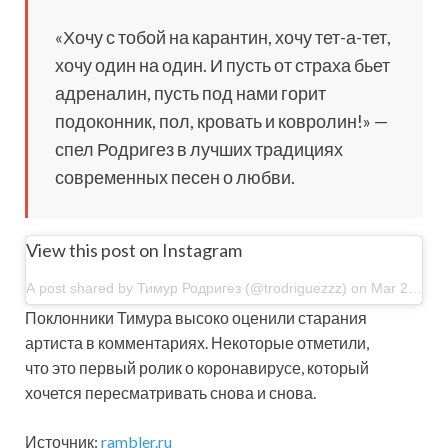
«Хочу с тобой на карантин, хочу тет-а-тет,
хочу один на один. И пусть от страха бьет
адреналин, пусть под нами горит
подоконник, пол, кровать и ковролин!» —
спел Родригез в лучших традициях
современных песен о любви.
View this post on Instagram
A post shared by Тимур Родригез (@trodriguezzz) on Mar 20, 2020 at 8:33am PDT
Поклонники Тимура высоко оценили старания
артиста в комментариях. Некоторые отметили,
что это первый ролик о коронавирусе, который
хочется пересматривать снова и снова.
Источник:
rambler.ru