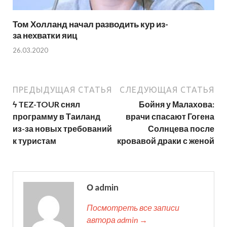
Том Холланд начал разводить кур из-
за нехватки яиц
26.03.2020
ПРЕДЫДУЩАЯ СТАТЬЯ
СЛЕДУЮЩАЯ СТАТЬЯ
ϟ TEZ-TOUR снял
Бойня у Малахова:
программу в Таиланд
врачи спасают Гогена
из-за новых требований
Солнцева после
к туристам
кровавой драки с женой
О admin
Посмотреть все записи
автора admin →